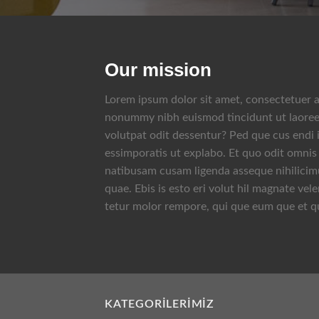
Our mission
Lorem ipsum dolor sit amet, consectetuer ad
nonummy nibh euismod tincidunt ut laoree
volutpat odit dessentur? Ped que cus endi il
essimporatis ut explabo. Et quo odit omnis e
natibusam cusam ligenda asseque nihilicimu
quae. Ebis is esto eri volut hil magnate velen
tetur molor rempore, qui que eum que et q
KATEGORILERIMIZ