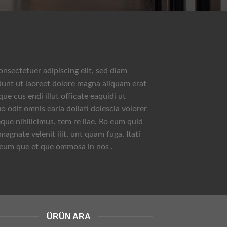
onsectetuer adipiscing elit, sed diam
nt ut laoreet dolore magna aliquam erat
ue cus endi illut officate eaquidi ut
o odit omnis earia dollati dolescia volorer
ue nihilicimus, tem re liae. Ro eum quid
 magnate velenit ilit, unt quam fuga. Itati
 eum que et que ommosa in nos .
ÜRÜN ARA