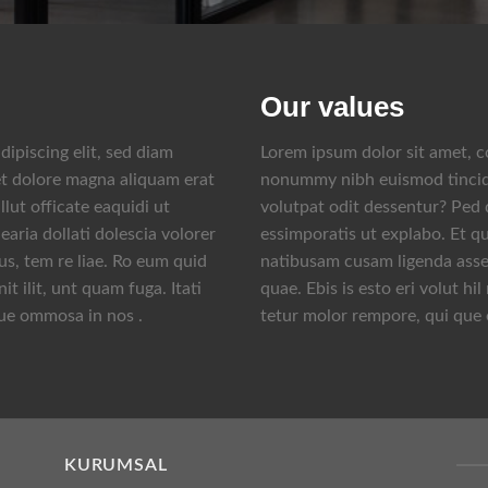
Our values
ipiscing elit, sed diam
Lorem ipsum dolor sit amet, c
t dolore magna aliquam erat
nonummy nibh euismod tincidu
lut officate eaquidi ut
volutpat odit dessentur? Ped q
aria dollati dolescia volorer
essimporatis ut explabo. Et qu
s, tem re liae. Ro eum quid
natibusam cusam ligenda asseq
it ilit, unt quam fuga. Itati
quae. Ebis is esto eri volut hil
ue ommosa in nos .
tetur molor rempore, qui que
KURUMSAL