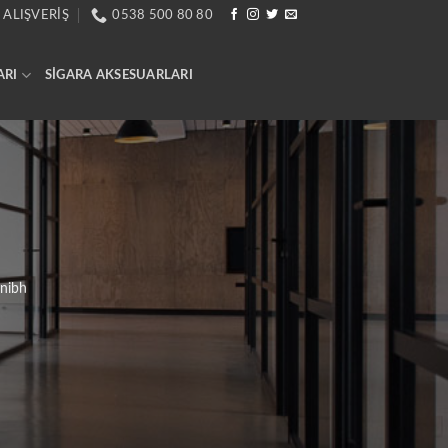
 ALIŞVERIŞ
0538 500 80 80
ARI
SIGARA AKSESUARLARI
 nibh