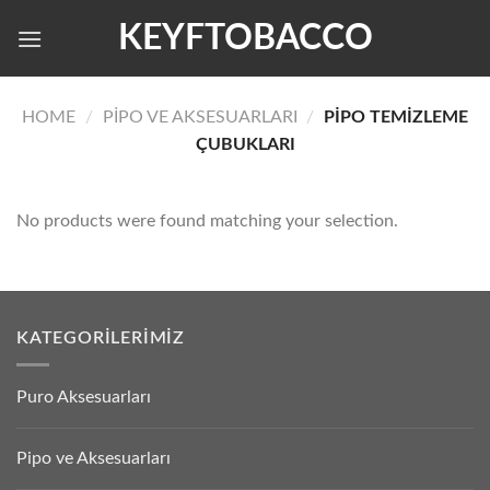
Skip
KEYFTOBACCO
to
content
HOME
/
PIPO VE AKSESUARLARI
/
PIPO TEMIZLEME
ÇUBUKLARI
No products were found matching your selection.
KATEGORILERIMIZ
Puro Aksesuarları
Pipo ve Aksesuarları