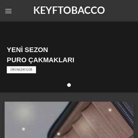
Skip
KEYFTOBACCO
to
content
YENİ SEZON
PURO ÇAKMAKLARI
ÜRÜNLERİ GÖR