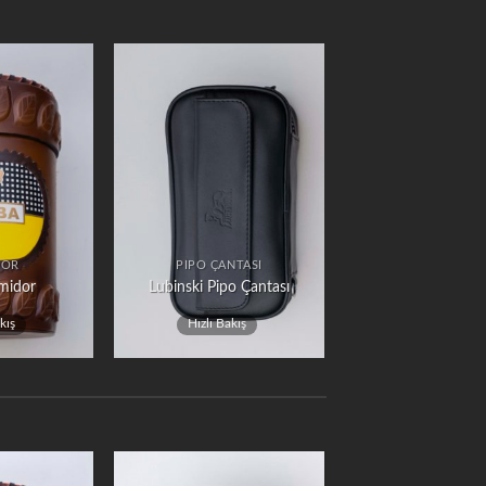
DOR
PIPO ÇANTASI
midor
Lubinski Pipo Çantası
kış
Hızlı Bakış