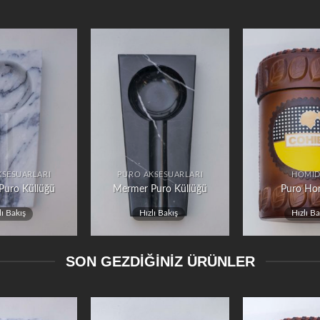
KSESUARLARI
PURO AKSESUARLARI
HOMI
Puro Küllüğü
Mermer Puro Küllüğü
Puro Ho
lı Bakış
Hızlı Bakış
Hızlı Ba
SON GEZDİĞİNİZ ÜRÜNLER