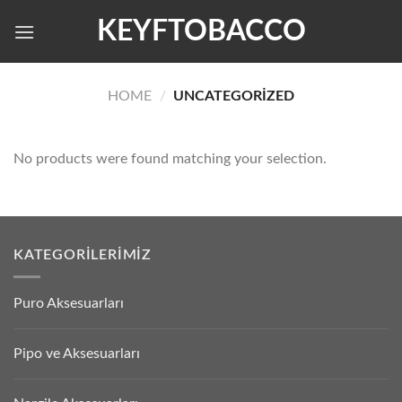
Skip
KEYFTOBACCO
to
content
HOME
/
UNCATEGORIZED
No products were found matching your selection.
KATEGORILERIMIZ
Puro Aksesuarları
Pipo ve Aksesuarları