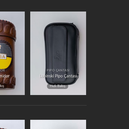
DOR
PIPO ÇANTASI
midor
Lubinski Pipo Çantası
kış
Hızlı Bakış