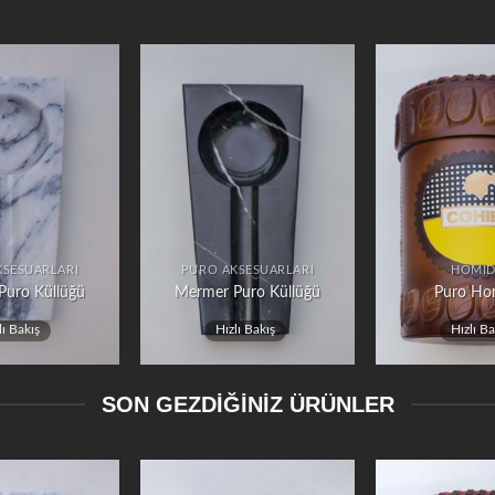
KSESUARLARI
PURO AKSESUARLARI
HOMI
Puro Küllüğü
Mermer Puro Küllüğü
Puro Ho
lı Bakış
Hızlı Bakış
Hızlı Ba
SON GEZDİĞİNİZ ÜRÜNLER