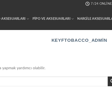
7/24 ONLINE
 AKSESUARLARI
PIPO VE AKSESUARLARI
NARGILE AKSESUARL
YAZAR ARŞIVLERI:
KEYFTOBACCO_ADMIN
a yapmak yardımcı olabilir.