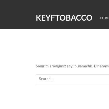
Skip
to
content
KEYFTOBACCO
PURO
Bir şey bulunamadı
Sanırım aradığınız şeyi bulamadık. Bir aram