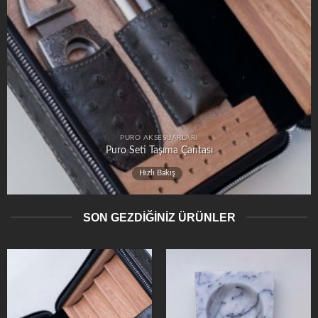
PURO AKSESUARLARI
Puro Seti Taşıma Çantası
Hızlı Bakış
SON GEZDİĞİNİZ ÜRÜNLER