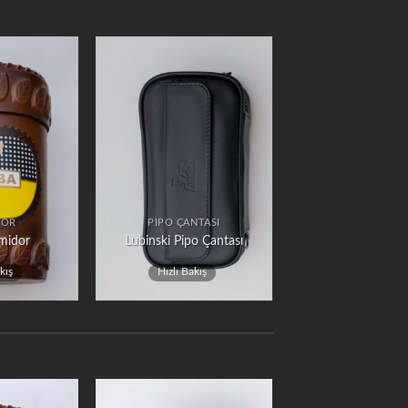
DOR
PIPO ÇANTASI
midor
Lubinski Pipo Çantası
kış
Hızlı Bakış