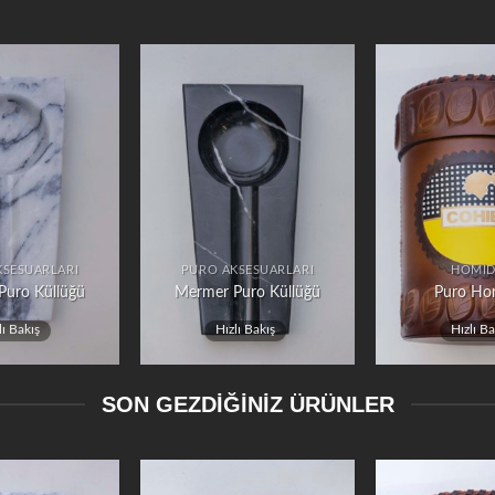
KSESUARLARI
PURO AKSESUARLARI
HOMI
Puro Küllüğü
Mermer Puro Küllüğü
Puro Ho
lı Bakış
Hızlı Bakış
Hızlı Ba
SON GEZDİĞİNİZ ÜRÜNLER