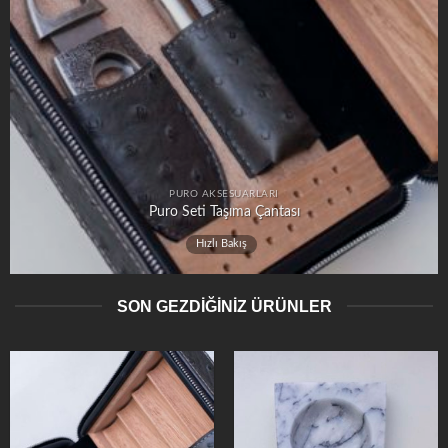
PURO AKSESUARLARI
Puro Seti Taşıma Çantası
Hızlı Bakış
SON GEZDİĞİNİZ ÜRÜNLER