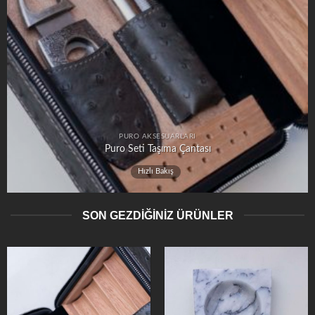
PURO AKSESUARLARI
Puro Seti Taşıma Çantası
Hızlı Bakış
SON GEZDİĞİNİZ ÜRÜNLER