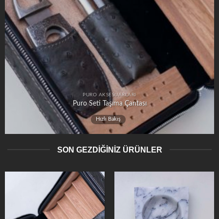
PURO AKSESUARLARI
Puro Seti Taşıma Çantası
Hızlı Bakış
SON GEZDİĞİNİZ ÜRÜNLER