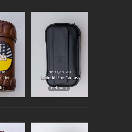
DOR
PIPO ÇANTASI
midor
Lubinski Pipo Çantası
kış
Hızlı Bakış