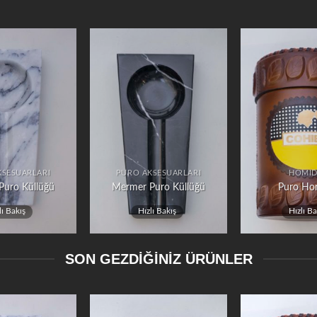
KSESUARLARI
PURO AKSESUARLARI
HOMI
Puro Küllüğü
Mermer Puro Küllüğü
Puro Ho
lı Bakış
Hızlı Bakış
Hızlı Ba
SON GEZDİĞİNİZ ÜRÜNLER